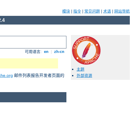
模块
|
指令
|
常见问题
|
术语
|
网站导航
.4
可用语言:
en
|
zh-cn
主题
he.org
邮件列表报告开发者页面的
外部资源