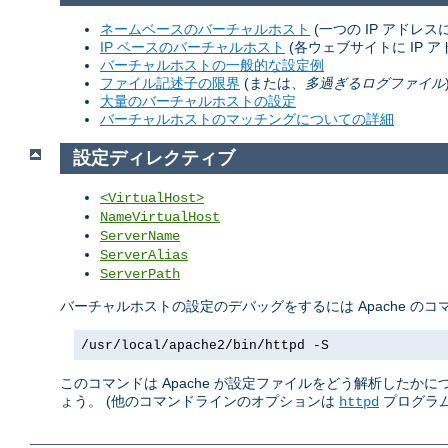
ネームベースのバーチャルホスト
(一つの IP アドレ
IP ベースのバーチャルホスト
(各ウェブサイトに IP ア
バーチャルホストの一般的な設定例
ファイル記述子の限界
(または、
多過ぎるログファイル
大量のバーチャルホストの設定
バーチャルホストのマッチングについての詳細
設定ディレクティブ
<VirtualHost>
NameVirtualHost
ServerName
ServerAlias
ServerPath
バーチャルホストの設定のデバッグをするには Apache の
/usr/local/apache2/bin/httpd -S
このコマンドは Apache が設定ファイルをどう解析したか
ょう。 (他のコマンドラインのオプションは
プログラム
httpd