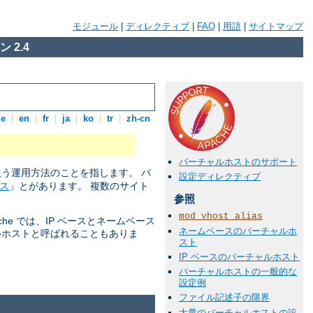
モジュール
|
ディレクティブ
|
FAQ
|
用語
|
サイトマップ
 2.4
de
|
en
|
fr
|
ja
|
ko
|
tr
|
zh-cn
バーチャルホストのサポート
扱う運用方法のことを指します。 バ
設定ディレクティブ
ス
」とがあります。 複数のサイト
参照
mod_vhost_alias
he では、IP ベースとネームベース
ネームベースのバーチャルホ
ルホストと呼ばれることもありま
スト
IP ベースのバーチャルホスト
バーチャルホストの一般的な
設定例
ファイル記述子の限界
大量のバーチャルホストの設