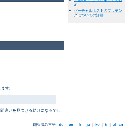
定
バーチャルホストのマッチン
グについての詳細
ます:
定の間違いを見つける助けになるでし
翻訳済み言語:
de
|
en
|
fr
|
ja
|
ko
|
tr
|
zh-cn